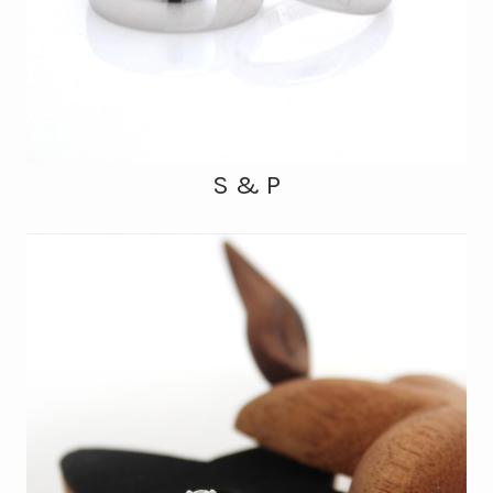
S & P