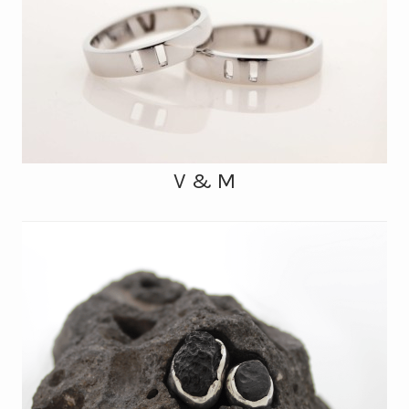
V & M