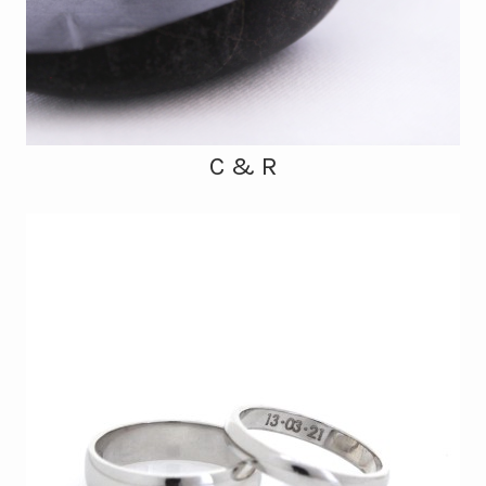
C & R