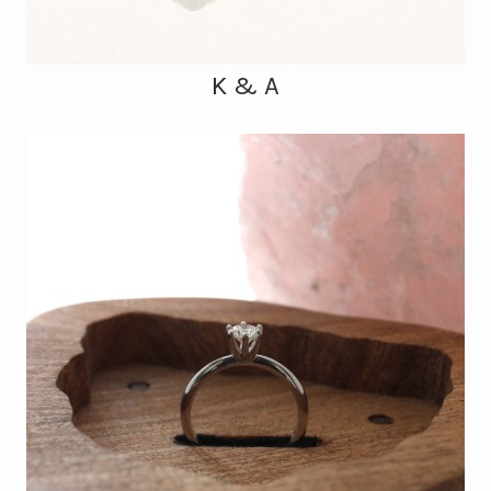
K & A