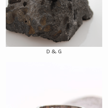
D & G