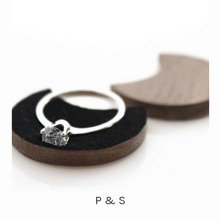
P & S