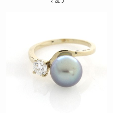
R & J