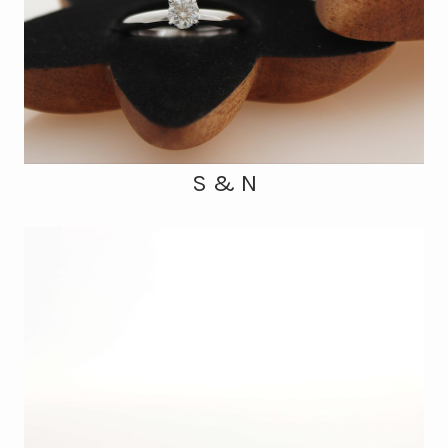
S & N