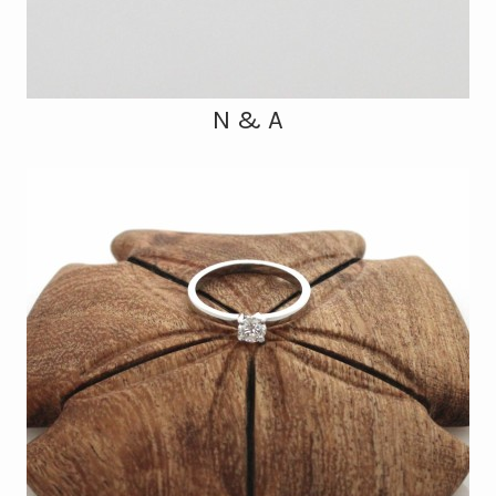
N & A