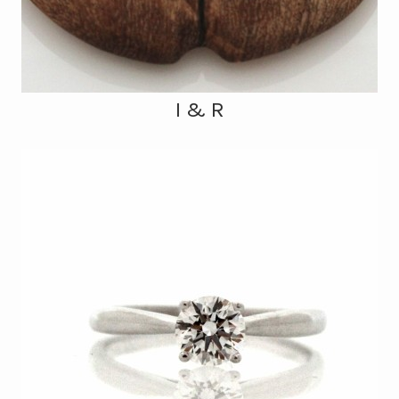
I & R