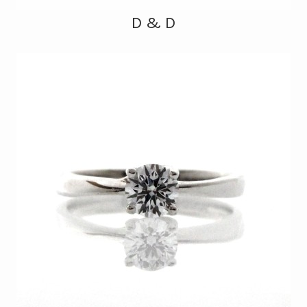
D & D