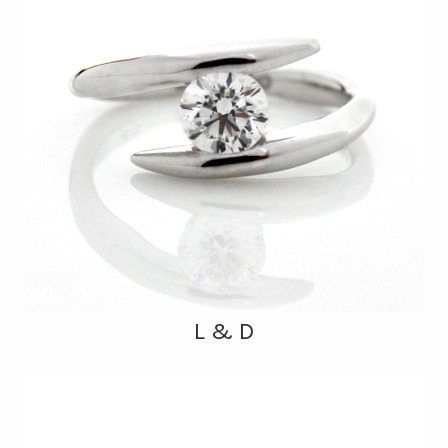
L & D