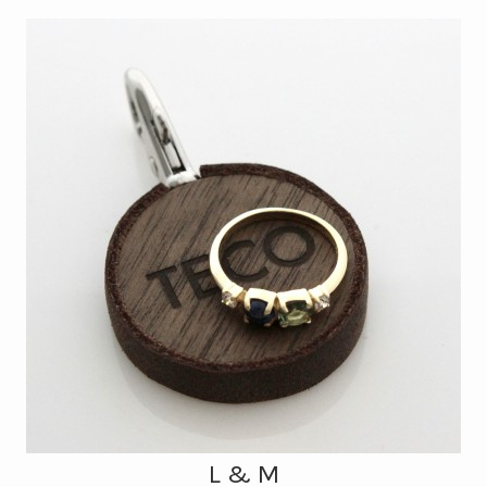
L & M